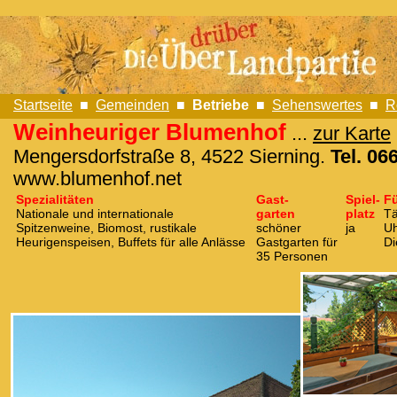
Startseite
■
Gemeinden
■
Betriebe
■
Sehenswertes
■
R
Weinheuriger Blumenhof
...
zur Karte
Mengersdorfstraße 8,
4522 Sierning.
Tel. 06
www.blumenhof.net
Spezialitäten
Gast-
Spiel-
Fü
Nationale und internationale
garten
platz
Tä
Spitzenweine, Biomost, rustikale
schöner
ja
Uh
Heurigenspeisen, Buffets für alle Anlässe
Gastgarten für
Di
35 Personen