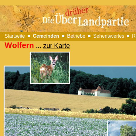
Startseite
■
Gemeinden
■
Betriebe
■
Sehenswertes
■
R
Wolfern
...
zur Karte