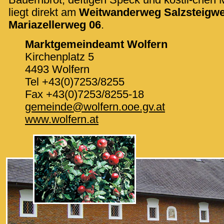
liegt direkt am
Weitwanderweg Salzsteigwe
Mariazellerweg 06
.
Marktgemeindeamt Wolfern
Kirchenplatz 5
4493 Wolfern
Tel +43(0)7253/8255
Fax +43(0)7253/8255-18
gemeinde@wolfern.ooe.gv.at
www.wolfern.at