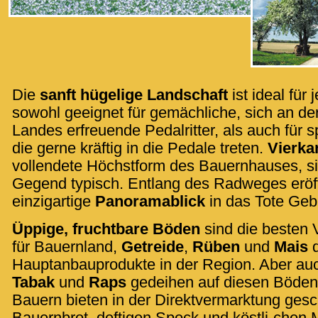
Die
sanft hügelige Landschaft
ist ideal für
sowohl geeignet für gemächliche, sich an de
Landes erfreuende Pedalritter, als auch für s
die gerne kräftig in die Pedale treten.
Vierka
vollendete Höchstform des Bauernhauses, si
Gegend typisch. Entlang des Radweges eröff
einzigartige
Panoramablick
in das Tote Geb
Üppige, fruchtbare Böden
sind die besten
für Bauernland,
Getreide
,
Rüben
und
Mais
d
Hauptanbauprodukte in der Region. Aber auc
Tabak
und
Raps
gedeihen auf diesen Böden 
Bauern bieten in der Direktvermarktung ges
Bauernbrot, deftigen Speck und köstli-chen 