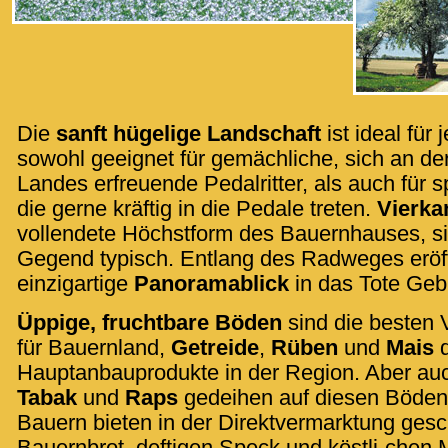
Die
sanft hügelige Landschaft
ist ideal für
sowohl geeignet für gemächliche, sich an de
Landes erfreuende Pedalritter, als auch für s
die gerne kräftig in die Pedale treten.
Vierka
vollendete Höchstform des Bauernhauses, si
Gegend typisch. Entlang des Radweges eröff
einzigartige
Panoramablick
in das Tote Geb
Üppige, fruchtbare Böden
sind die besten
für Bauernland,
Getreide
,
Rüben
und
Mais
d
Hauptanbauprodukte in der Region. Aber auc
Tabak
und
Raps
gedeihen auf diesen Böden 
Bauern bieten in der Direktvermarktung ges
Bauernbrot, deftigen Speck und köstli-chen 