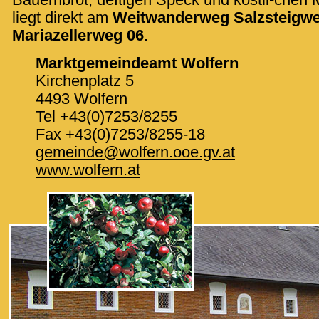
liegt direkt am
Weitwanderweg Salzsteigwe
Mariazellerweg 06
.
Marktgemeindeamt Wolfern
Kirchenplatz 5
4493 Wolfern
Tel +43(0)7253/8255
Fax +43(0)7253/8255-18
gemeinde@wolfern.ooe.gv.at
www.wolfern.at