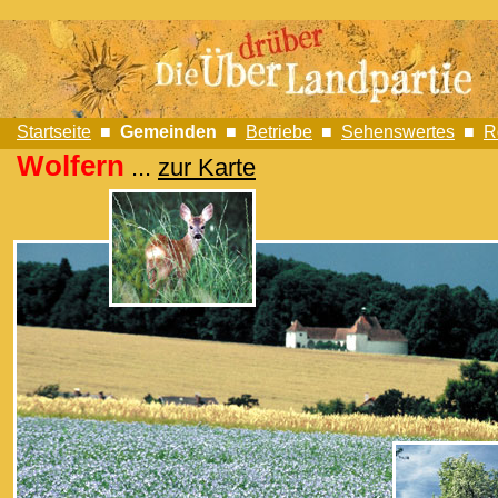
Startseite
■
Gemeinden
■
Betriebe
■
Sehenswertes
■
R
Wolfern
...
zur Karte