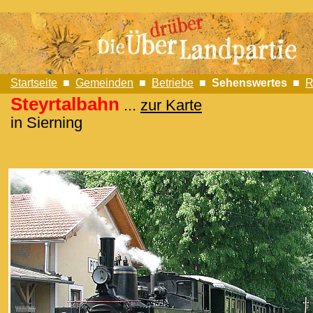
Startseite
■
Gemeinden
■
Betriebe
■
Sehenswertes
■
R
Steyrtalbahn
...
zur Karte
in Sierning