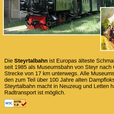
Die
Steyrtalbahn
ist Europas älteste Schma
seit 1985 als Museumsbahn von Steyr nach 
Strecke von 17 km unterwegs. Alle Museum
den zum Teil über 100 Jahre alten Dampfloks
Steyrtalbahn macht in Neuzeug und Letten ha
Radtransport ist möglich.