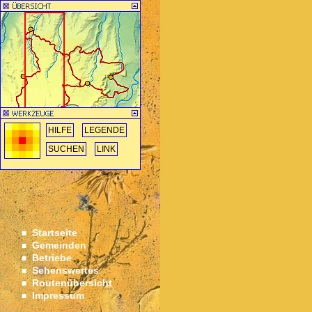
HILFE
LEGENDE
SUCHEN
LINK
Startseite
■
Gemeinden
■
Betriebe
■
Sehenswertes
■
Routenübersicht
■
Impressum
■